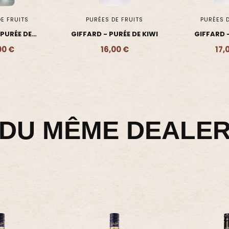
E FRUITS
PURÉES DE FRUITS
PURÉES D
URÉE DE KIWI
GIFFARD - PURÉE DE
GIFFARD - PUR
MYRTILLE
CO
00 €
17,00 €
16,
- 16,00 €
Ajouter - 17,00 €
Ajouter 
DU MÊME DEALE