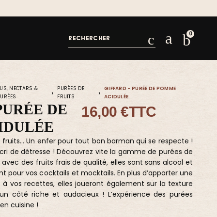
US, NECTARS &
PURÉES DE
GIFFARD - PURÉE DE POMME
PURÉES
FRUITS
ACIDULÉE
PURÉE DE
16,00 €
TTC
IDULÉE
 fruits… Un enfer pour tout bon barman qui se respecte !
 cri de détresse ! Découvrez vite la gamme de purées de
 avec des fruits frais de qualité, elles sont sans alcool et
ent pour vos cocktails et mocktails. En plus d’apporter une
e à vos recettes, elles joueront également sur la texture
 un côté riche et audacieux ! L’expérience des purées
en cuisine !