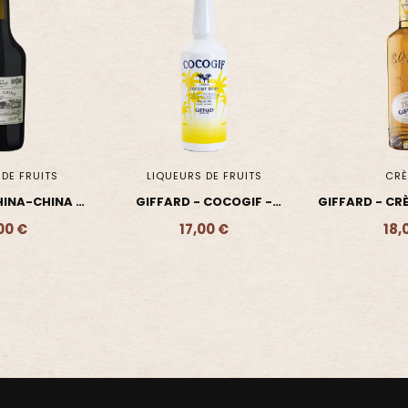
DE FRUITS
CRÈMES
CRÈ
 COCOGIF -
GIFFARD - CRÈME DE BANANE
GIFFARD -
UEUR
LIQ
00 €
18,00 €
18,
- 17,00 €
Ajouter - 18,00 €
Ajouter 