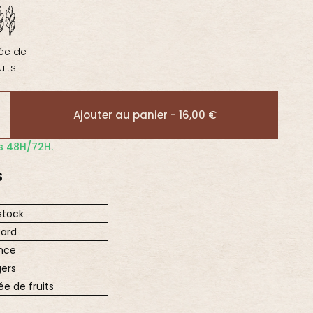
ée de
ruits
Ajouter au panier - 16,00 €
us 48H/72H.
S
stock
fard
nce
ers
ée de fruits