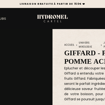
LIVRAISON GRATUITE À PARTIR DE 150€ ❤️
UBIS
UNIVERS
J
ACCUEIL
MIXOLOGIE
GIFFARD - 
POMME AC
Eplucher et découper les
Giffard a entendu votre
fruits Giffard. Fabriquées
seront le parfait ingrédi
délicieuse saveur fruité
de votre boisson, pour
Giffard se poursuit jusqu’