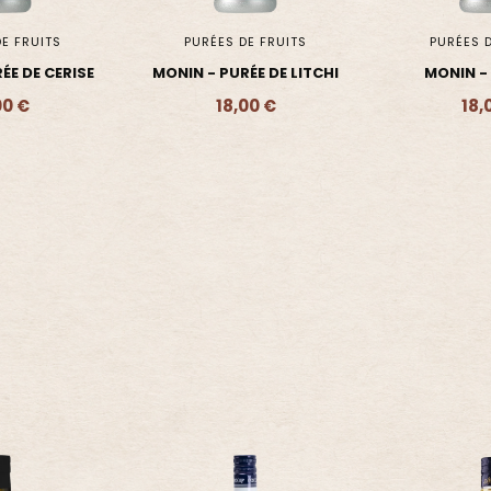
E FRUITS
PURÉES DE FRUITS
PURÉES D
ÉE DE LITCHI
MONIN - PURÉE DE
GIFFARD - P
FRAMBOISE
00 €
18,00 €
16,
- 18,00 €
Ajouter - 18,00 €
Ajouter 