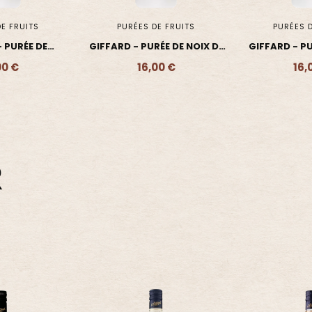
E FRUITS
PURÉES DE FRUITS
PURÉES D
ÉE DE NOIX DE
GIFFARD - PURÉE DE PÊCHE
GIFFARD - PU
CO
00 €
16,00 €
16,
- 16,00 €
Ajouter - 16,00 €
Ajouter 
R