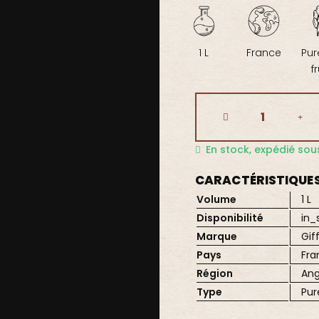
1 L
France
Pur
f
En stock, expédié so
CARACTÉRISTIQUE
Volume
1 L
Disponibilité
in_
Marque
Gif
Pays
Fra
Région
Ang
Type
Pur