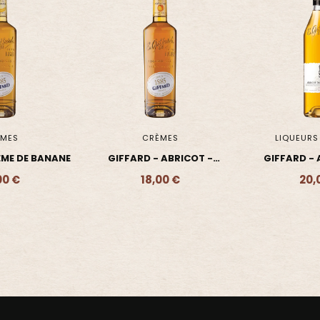
MES
LIQUEURS DE FRUITS
CRÈ
 ABRICOT -
GIFFARD - ABRICOT DU
GIFFARD - 
UEUR
ROUSSILLON - LIQUEUR
AMANDE &
00 €
20,00 €
24,
- 18,00 €
Ajouter - 20,00 €
Ajouter 
LIQ