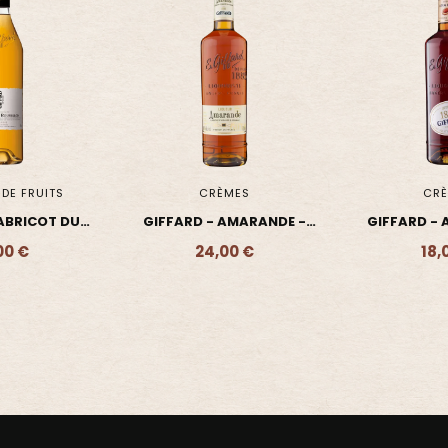
MES
CRÈMES
LIQUEURS S
AMARANDE -
GIFFARD - AMARETTO -
GIFFARD -
 COGNAC -
LIQUEUR
LIQUEUR S
00 €
18,00 €
15,
- 24,00 €
Ajouter - 18,00 €
Ajouter 
UEUR