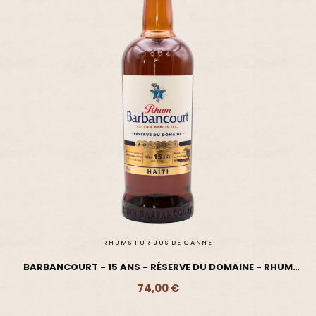
RHUMS PUR JUS DE CANNE
BARBANCOURT - 15 ANS - RÉSERVE DU DOMAINE - RHUM
VIEUX
74,00 €
Ajouter - 74,00 €