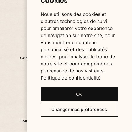
cookies
Google Pay.
Nous utilisons des cookies et
d'autres technologies de suivi
pour améliorer votre expérience
de navigation sur notre site, pour
vous montrer un contenu
EXPÉDITION RAPIDE
personnalisé et des publicités
ciblées, pour analyser le trafic de
Commande expédiée sous 24H/48H partout en
notre site et pour comprendre la
France.
provenance de nos visiteurs.
Politique de confidentialité
OK
COLIS BLINDÉS
Changer mes préférences
Colis discrets, protégés et garantis sans casse à
l'arrivée.