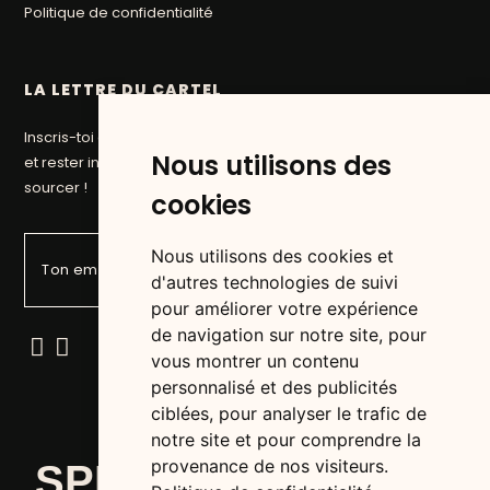
Politique de confidentialité
LA LETTRE DU CARTEL
Inscris-toi à la newsletter du Cartel pour suivre nos aventures
Nous utilisons des
et rester informé des prochaines pépites que nous allons
sourcer !
cookies
Nous utilisons des cookies et
d'autres technologies de suivi
pour améliorer votre expérience
de navigation sur notre site, pour
vous montrer un contenu
personnalisé et des publicités
ciblées, pour analyser le trafic de
notre site et pour comprendre la
provenance de nos visiteurs.
SPIRITS ADDICTS &