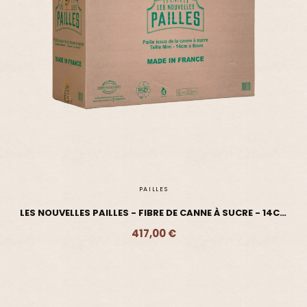
PAILLES
LES NOUVELLES PAILLES - FIBRE DE CANNE À SUCRE - 14CM
X10200
417,00 €
Ajouter - 417,00 €