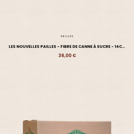
PAILLES
LES NOUVELLES PAILLES - FIBRE DE CANNE À SUCRE - 14CM
X850
36,00 €
Ajouter - 36,00 €