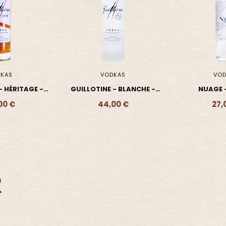
KAS
VODKAS
VOD
- HÉRITAGE -
GUILLOTINE - BLANCHE -
NUAGE 
DKA
VODKA
00 €
44,00 €
27,
- 64,00 €
Ajouter - 44,00 €
Ajouter 
R