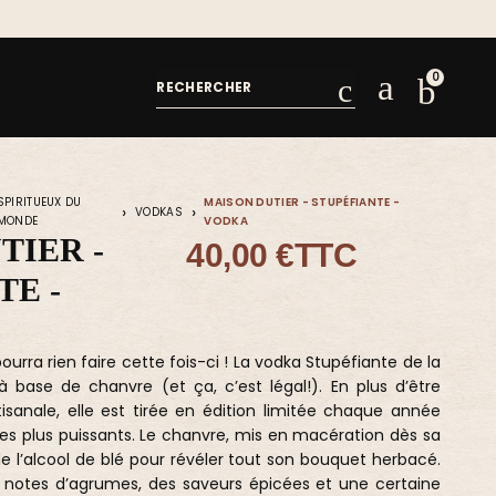
+1000 SPIRITUEUX & ESSENTIELS DE LA 
SPIRITUEUX DU
MAISON DUTIER - STUPÉFIANTE -
VODKAS
MONDE
VODKA
TIER -
40,00 €
TTC
TE -
ourra rien faire cette fois-ci ! La vodka Stupéfiante de la
à base de chanvre (et ça, c’est légal!). En plus d’être
isanale, elle est tirée en édition limitée chaque année
es plus puissants. Le chanvre, mis en macération dès sa
e l’alcool de blé pour révéler tout son bouquet herbacé.
 notes d’agrumes, des saveurs épicées et une certaine