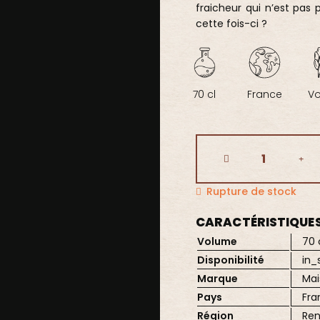
fraicheur qui n’est pas 
cette fois-ci ?
70 cl
France
V
Rupture de stock
CARACTÉRISTIQUE
Volume
70 
Disponibilité
in_
Marque
Mai
Pays
Fra
Région
Re