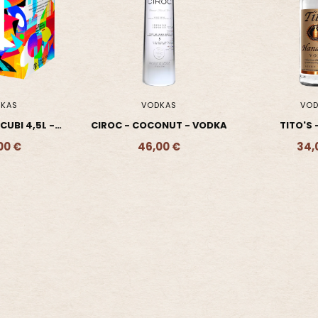
KAS
VODKAS
VOD
CUBI 4,5L -
CIROC - COCONUT - VODKA
TITO'S 
DKA
00 €
46,00 €
34,
- 99,00 €
Ajouter - 46,00 €
Ajouter 