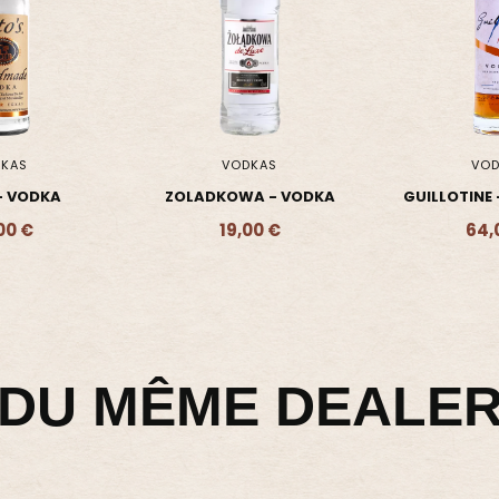
KAS
VODKAS
VOD
- VODKA
ZOLADKOWA - VODKA
GUILLOTINE 
VO
00 €
19,00 €
64,
- 34,00 €
Ajouter - 19,00 €
Ajouter 
DU MÊME DEALE