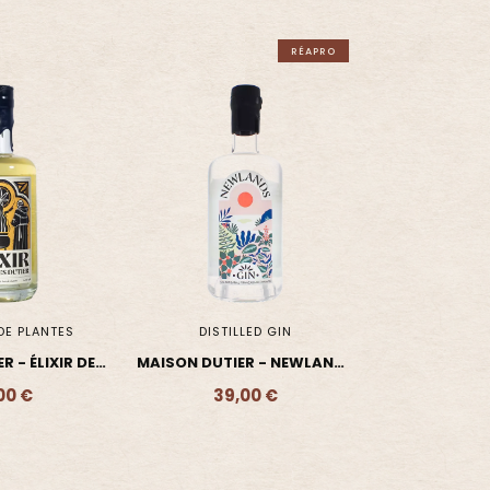
RÉAPRO
DE PLANTES
DISTILLED GIN
 - ÉLIXIR DES
MAISON DUTIER - NEWLANDS
ER - LIQUEUR
- DISTILLED GIN
00 €
39,00 €
- 48,00 €
Ajouter - 39,00 €