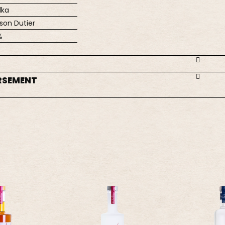
dka
son Dutier
%
RSEMENT