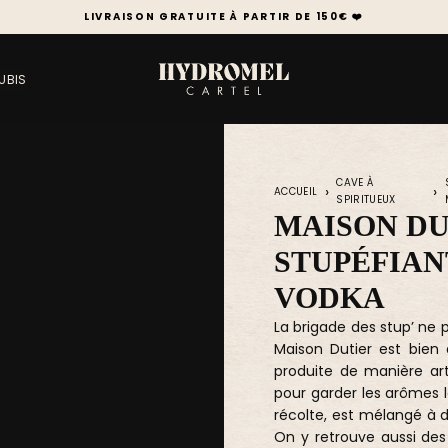
0€ ❤️
UBIS
CAVE À
ACCUEIL
SPIRITUEUX
MAISON DU
STUPÉFIAN
VODKA
La brigade des stup’ ne p
Maison Dutier est bien 
produite de manière art
pour garder les arômes l
récolte, est mélangé à d
On y retrouve aussi des