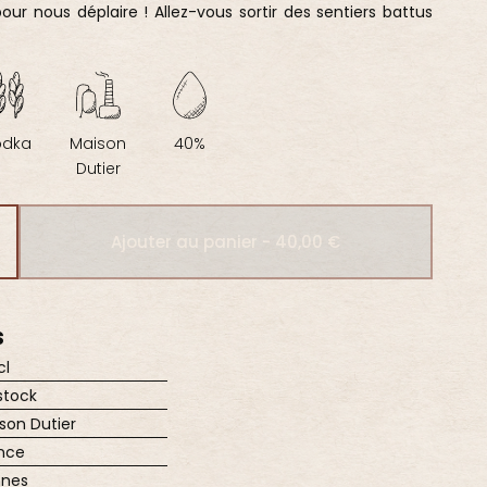
pour nous déplaire ! Allez-vous sortir des sentiers battus
odka
Maison
40%
Dutier
Ajouter au panier - 40,00 €
S
cl
stock
son Dutier
nce
nnes