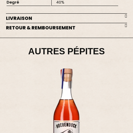
Degré
40%
LIVRAISON
RETOUR & REMBOURSEMENT
AUTRES PÉPITES
RHUMS ÉPICÉS
BLACK TEARS - RHUM ÉPICÉ
34,00 €
Ajouter - 34,00 €