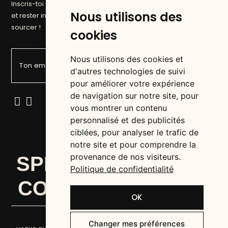
Inscris-toi à la newsletter du Cartel pour suivre nos aventures
Nous utilisons des
et rester informé des prochaines pépites que nous allons
sourcer !
cookies
Nous utilisons des cookies et
d'autres technologies de suivi
pour améliorer votre expérience
de navigation sur notre site, pour
vous montrer un contenu
personnalisé et des publicités
ciblées, pour analyser le trafic de
notre site et pour comprendre la
provenance de nos visiteurs.
SPIRITS ADDICTS &
Politique de confidentialité
COCKTAIL LOVERS
OK
© 2024 | Hydromel Cartel
Changer mes préférences