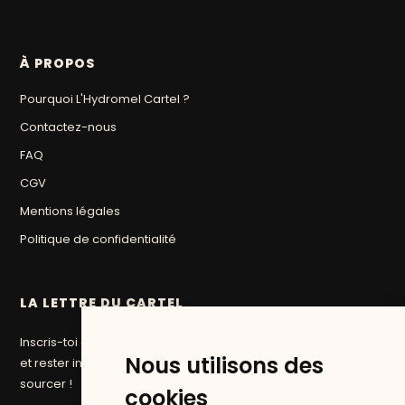
À PROPOS
Pourquoi L'Hydromel Cartel ?
Contactez-nous
FAQ
CGV
Mentions légales
Politique de confidentialité
LA LETTRE DU CARTEL
Inscris-toi à la newsletter du Cartel pour suivre nos aventures
Nous utilisons des
et rester informé des prochaines pépites que nous allons
sourcer !
cookies