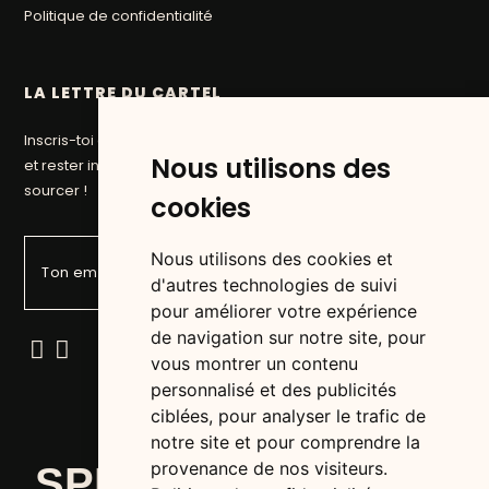
Politique de confidentialité
LA LETTRE DU CARTEL
Inscris-toi à la newsletter du Cartel pour suivre nos aventures
Nous utilisons des
et rester informé des prochaines pépites que nous allons
sourcer !
cookies
Nous utilisons des cookies et
d'autres technologies de suivi
pour améliorer votre expérience
de navigation sur notre site, pour
vous montrer un contenu
personnalisé et des publicités
ciblées, pour analyser le trafic de
notre site et pour comprendre la
provenance de nos visiteurs.
SPIRITS ADDICTS &