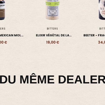
TERS
BITTERS
BIT
ÉTAL DE LA
BEETER - FRAGRANCE CHAÏ
BEETER - 
ARTREUSE -
EPICÉE
VANILLE 
00 €
34,00 €
34,
- 19,00 €
Ajouter - 34,00 €
Ajouter 
XIR
DU MÊME DEALE