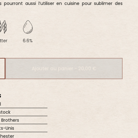
pourront aussi l’utiliser en cuisine pour sublimer des
tter
6.6%
Ajouter au panier - 20,00 €
S
l
stock
 Brothers
ts-Unis
hester