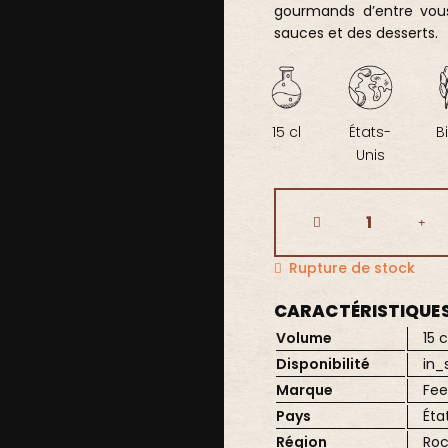
gourmands d’entre vous 
sauces et des desserts.
15 cl
États-
Bi
Unis
Rupture de stock
CARACTÉRISTIQUE
Volume
15 c
Disponibilité
in_
Marque
Fee
Pays
Éta
Région
Roc