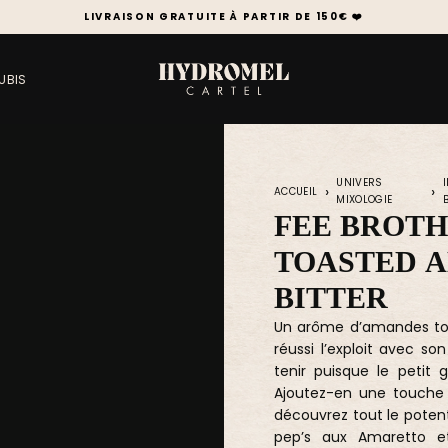
LIVRAISON GRATUITE À PARTIR DE 150€ ❤️
UBIS
UNIVERS
ACCUEIL
MIXOLOGIE
FEE BROTH
TOASTED A
BITTER
Un arôme d’amandes toas
réussi l’exploit avec so
tenir puisque le petit 
Ajoutez-en une touche 
découvrez tout le potenti
pep’s aux Amaretto e