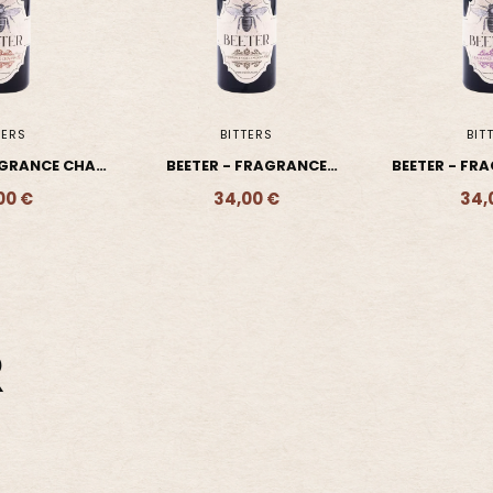
TERS
BITTERS
BIT
FRAGRANCE
BEETER - FRAGRANCE ROSE
BEETER - FRA
MUSCOVADO
JAMSIN
DES 
00 €
34,00 €
34,
- 34,00 €
Ajouter - 34,00 €
Ajouter 
R