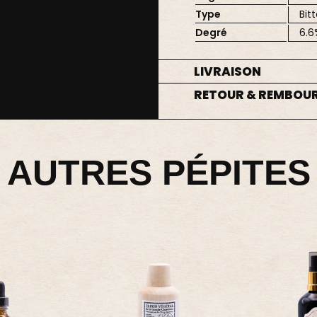
Type
Bitt
Degré
6.6
LIVRAISON
RETOUR & REMBOU
AUTRES PÉPITES