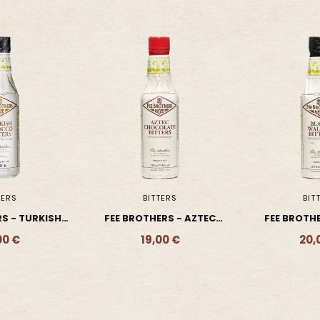
TERS
BITTERS
BIT
RS - AZTEC
FEE BROTHERS - BLACK
FEE BROTHER
 - BITTER
WALNUT - BITTER
- BI
00 €
20,00 €
20,
- 19,00 €
Ajouter - 20,00 €
Ajouter 