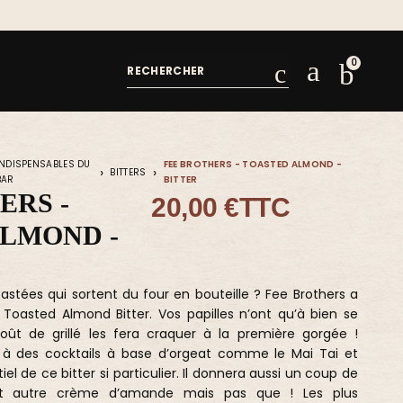
INDISPENSABLES DU
FEE BROTHERS - TOASTED ALMOND -
BITTERS
BAR
BITTER
ERS -
20,00 €
TTC
LMOND -
tées qui sortent du four en bouteille ? Fee Brothers a
n Toasted Almond Bitter. Vos papilles n’ont qu’à bien se
goût de grillé les fera craquer à la première gorgée !
à des cocktails à base d’orgeat comme le Mai Tai et
el de ce bitter si particulier. Il donnera aussi un coup de
t autre crème d’amande mais pas que ! Les plus