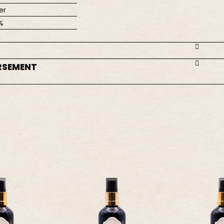
er
%
RSEMENT