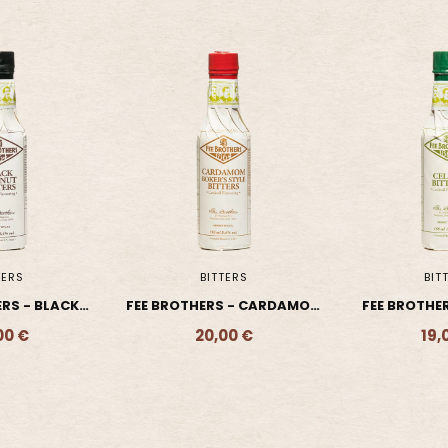
TERS
BITTERS
BIT
S - CARDAMOM
FEE BROTHERS - CELERY -
FEE BROTHER
TTER
BITTER
BIT
00 €
19,00 €
19,
- 20,00 €
Ajouter - 19,00 €
Ajouter 